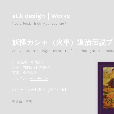
コ
ン
テ
at.k design｜Works
ン
ツ
\ soft , tender & shiny atmosphere /
へ
ス
キ
妖怪カシャ（火車）退治伝説プ
ッ
プ
2023
、
Graphic design
、
Ivent
、
Leaflet
、
Photograph
、
Produ
CL.清見寺（中之条）
絵画：TETTA（杉本聡子）
写真：金子敦子
デザイン：
at.k design
A4マットコート紙110kg/Z折り加工
中之条
、
群馬